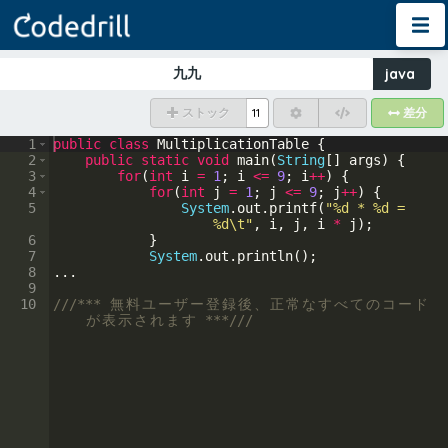
九九
java
11
ストック
差分
1
public
class
MultiplicationTable
 {
2
public
static
void
main
(
String
[] 
args
) {
3
for
(
int
i
=
1
; 
i
<=
9
; 
i
++
) {
4
for
(
int
j
=
1
; 
j
<=
9
; 
j
++
) {
5
System
.
out
.
printf
(
"%d * %d = 
%d\t"
, 
i
, 
j
, 
i
*
j
);
6
            }
7
System
.
out
.
println
();
8
...
9
10
///*** 
無
料
ユ
ー
ザ
ー
登
録
後
、
正
常
な
す
べ
て
の
コ
ー
ド
が
表
示
さ
れ
ま
す
 ***///