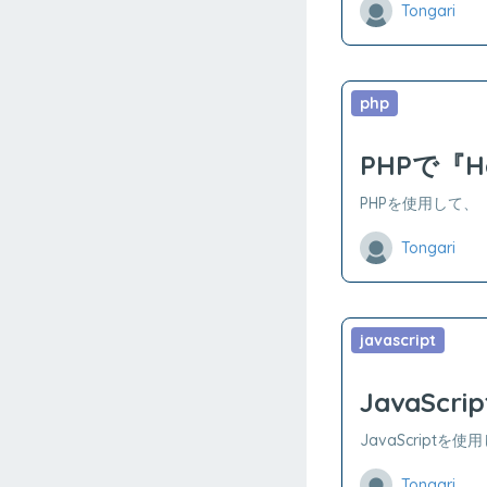
Tongari
php
PHPで『H
PHPを使用して、『
Tongari
javascript
JavaScr
JavaScriptを
Tongari