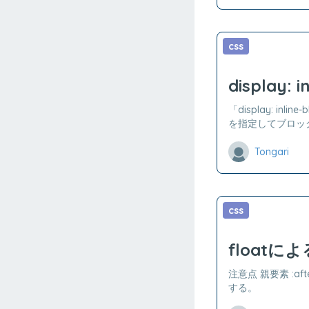
css
display:
「display: in
を指定してブロック間の
Tongari
css
floatに
注意点 親要素 :aft
する。