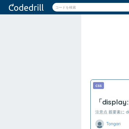
css
「display
注意点 親要素に dis
Tongari