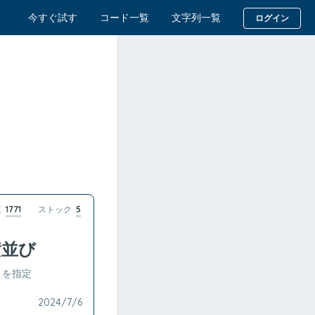
今すぐ試す
コード一覧
文字列一覧
ログイン
覧
1771
ストック
5
る横並び
; を指定
2024/7/6