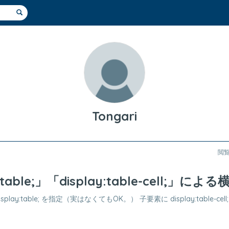
Tongari
閲
:table;」「display:table-cell;」によ
play:table; を指定（実はなくてもOK。） 子要素に display:table-cell