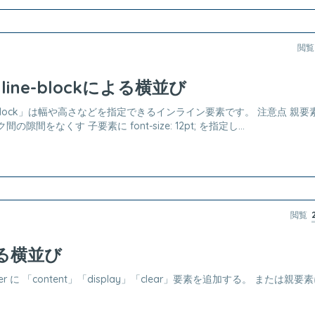
閲覧
 inline-blockによる横並び
line-block」は幅や高さなどを指定できるインライン要素です。 注意点 親要素に fo
隙間をなくす 子要素に font-size: 12pt; を指定し...
閲覧
よる横並び
er に 「content」「display」「clear」要素を追加する。 または親要素に 